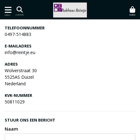
MAND
ZOEKEN
MENU
TELEFOONNUMMER
0497-514883
E-MAILADRES
info@reintje.eu
ADRES
Wolverstraat 30
5525AS Duizel
Nederland
KVK-NUMMER
50811029
STUUR ONS EEN BERICHT
Naam