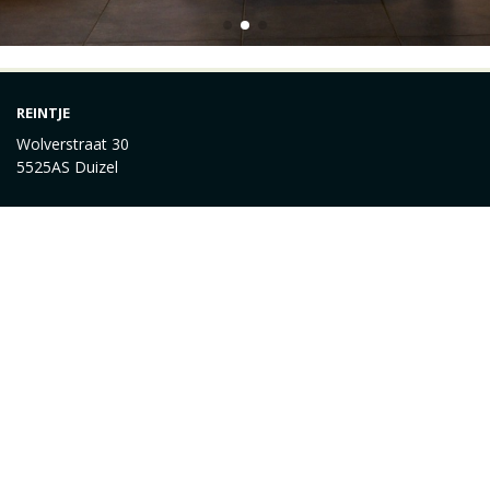
REINTJE
Wolverstraat 30
5525AS Duizel
0497-514883
info@reintje.eu
KLANTENSERVICE
Bestellen
Betalen
Afleveren
Contact
INFORMATIE
Over ons
Privacy en veiligheid