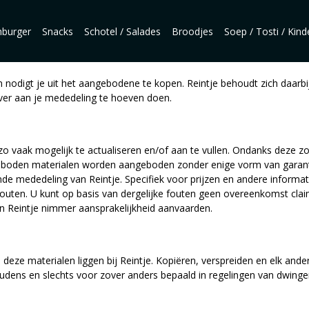
burger
Snacks
Schotel / Salades
Broodjes
Soep / Tosti / Kin
 en nodigt je uit het aangebodene te kopen. Reintje behoudt zich daar
ver aan je mededeling te hoeven doen.
zo vaak mogelijk te actualiseren en/of aan te vullen. Ondanks deze z
ngeboden materialen worden aangeboden zonder enige vorm van garanti
 mededeling van Reintje. Specifiek voor prijzen en andere informat
outen. U kunt op basis van dergelijke fouten geen overeenkomst cl
an Reintje nimmer aansprakelijkheid aanvaarden.
 deze materialen liggen bij Reintje. Kopiëren, verspreiden en elk ande
dens en slechts voor zover anders bepaald in regelingen van dwingend r